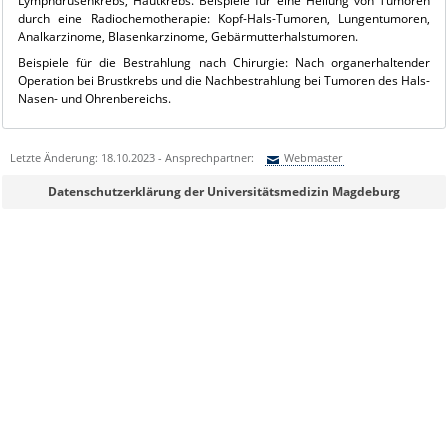
Lymphdrüsenkrebs, Hautkrebs. Beispiele für eine Heilung von Tumoren
durch eine Radiochemotherapie: Kopf-Hals-Tumoren, Lungentumoren,
Analkarzinome, Blasenkarzinome, Gebärmutterhalstumoren.
Beispiele für die Bestrah­lung nach Chirurgie: Nach organerhaltender
Operation bei Brustkrebs und die Nachbestrahlung bei Tumoren des Hals-
Nasen- und Ohrenbereichs.
Letzte Änderung: 18.10.2023 - Ansprechpartner:
Webmaster
Sie können eine Nachricht versenden an:
Webmaster
Datenschutzerklärung der Universitätsmedizin Magdeburg
Ihre E-Mailadresse:
Ihr Anliegen: