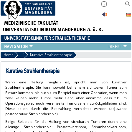
MEDIZINISCHE FAKULTÄT
UNIVERSITÄTSKLINIKUM MAGDEBURG A. ö. R.
UNIVERSITÄTSKLINIK FÜR STRAHLENTHERAPIE
KLINIK
Home
Welche Ziele hat die Strahlentherapie?
Kurative Strahlentherapie
FÜR PATIENTEN
FÜR ÄRZTE
Kurative Strahlentherapie
MEDIZIN. PHYSIK
Wenn eine Heilung möglich ist, spricht man von kurativer
FORSCHUNG
Strahlentherapie. Sie kann sowohl bei einem sichtbaren Tumor zum
LEHRE
Einsatz kommen, als auch zum Bei­spiel nach einer Operation, wenn man
zwar keinen mehr Tumor mehr sieht, aber annimmt, dass z.B. im
AKTUELLES
Operationsgebiet noch vereinzelte Tumorzellen zurück­geblieben sind.
VIDEOS
Diese sollen durch die Bestrahlung vernichtet werden (adjuvante
postoperative Strahlentherapie).
Einige Beispiele für die Heilung von sicht­baren Tumoren durch eine
alleinige Strah­lentherapie: Prostatakarzinom, Stimmbandkarzinom,