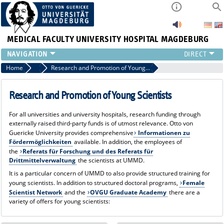
MEDICAL FACULTY
UNIVERSITY HOSPITAL MAGDEBURG
INSTITUTE
Home
Research
Research and Promotion of Young Scientists
CLINIC
CENTRAL FACILITIES
Research and Promotion of Young Scientists
RESEARCH
For all universities and university hospitals, research funding through
PRESS
externally raised third-party funds is of utmost relevance. Otto von
INTERNATIONAL
Guericke University provides comprehensive
Informationen zu
Fördermöglichkeiten
available. In addition, the employees of
INTRANET
the
Referats für Forschung und des Referats für
ABOUT US
Drittmittelverwaltung
the scientists at UMMD.
It is a particular concern of UMMD to also provide structured training for
young scientists. In addition to structured doctoral programs,
Female
Scientist Network
and the
OVGU Graduate Academy
there are a
variety of offers for young scientists: