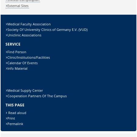
External Sites
Medical Faculty Association
Lösung:
Society Of University Clinics of Germany E.V. (VUD)
Uniclinic Associations
SERVICE
Find Person
Clinic/Institutions/Facilities
Calendar Of Events
Info Material
Medical Supply Center
Cooperation Partners Of The Campus
THIS PAGE
Read aloud
Print
Permalink