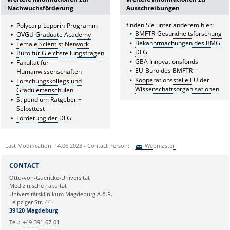
Nachwuchsförderung
Ausschreibungen
finden Sie unter anderem hier:
Polycarp-Leporin-Programm
BMFTR-Gesundheitsforschung
OVGU Graduate Academy
Bekanntmachungen des BMG
Female Scientist Network
DFG
Büro für Gleichstellungsfragen
GBA Innovationsfonds
Fakultät für
EU-Büro des BMFTR
Humanwissenschaften
Kooperationsstelle EU der
Forschungskollegs und
Wissenschaftsorganisationen
Graduiertenschulen
Stipendium Ratgeber +
Selbsttest
Förderung der DFG
Last Modification: 14.06.2023 - Contact Person:
Webmaster
Sie können eine Nachricht versenden an:
Webmaster
CONTACT
Ihre E-Mailadresse:
Otto-von-Guericke-Universität
Medizinische Fakultät
Universitätsklinikum Magdeburg A.ö.R.
Ihr Anliegen:
Leipziger Str. 44
39120 Magdeburg
Tel.:
+49-391-67-01