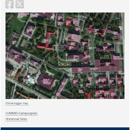
Sicherheitsabfrage:
Show bigger map
Lösung:
UMMD-Campusplan
External Sites