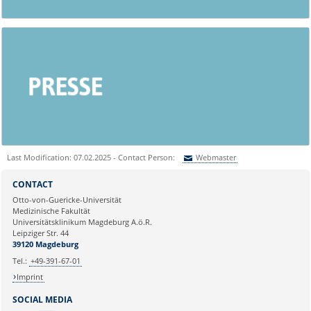
Last Modification: 07.02.2025 - Contact Person:
Webmaster
Sie können eine Nachricht versenden an:
Webmaster
CONTACT
Ihre E-Mailadresse:
Otto-von-Guericke-Universität
Medizinische Fakultät
Universitätsklinikum Magdeburg A.ö.R.
Ihr Anliegen:
Leipziger Str. 44
39120 Magdeburg
Tel.:
+49-391-67-01
Imprint
SOCIAL MEDIA