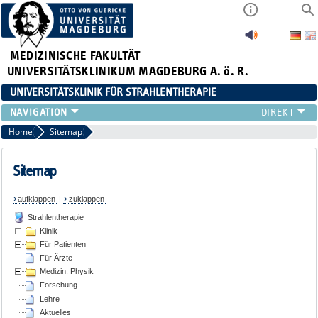
MEDIZINISCHE FAKULTÄT
UNIVERSITÄTSKLINIKUM MAGDEBURG A. ö. R.
UNIVERSITÄTSKLINIK FÜR STRAHLENTHERAPIE
KLINIK
Home
Sitemap
FÜR PATIENTEN
FÜR ÄRZTE
Sitemap
MEDIZIN. PHYSIK
aufklappen
|
zuklappen
FORSCHUNG
Strahlentherapie
LEHRE
Klinik
AKTUELLES
Für Patienten
VIDEOS
Für Ärzte
Medizin. Physik
Forschung
Lehre
Aktuelles