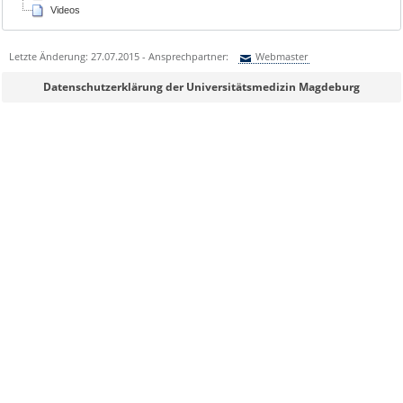
Videos
Letzte Änderung: 27.07.2015 - Ansprechpartner:
Webmaster
Sie können eine Nachricht versenden an:
Webmaster
Datenschutzerklärung der Universitätsmedizin Magdeburg
Ihre E-Mailadresse:
Ihr Anliegen:
Sicherheitsabfrage: