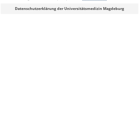
Sie können eine Nachricht versenden an:
Webmaster
Datenschutzerklärung der Universitätsmedizin Magdeburg
Ihre E-Mailadresse:
Ihr Anliegen:
Sicherheitsabfrage:
Lösung: