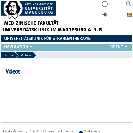
MEDIZINISCHE FAKULTÄT
UNIVERSITÄTSKLINIKUM MAGDEBURG A. ö. R.
UNIVERSITÄTSKLINIK FÜR STRAHLENTHERAPIE
KLINIK
Home
Videos
FÜR PATIENTEN
FÜR ÄRZTE
Videos
MEDIZIN. PHYSIK
FORSCHUNG
LEHRE
AKTUELLES
VIDEOS
Letzte Änderung: 10.03.2022 - Ansprechpartner:
Webmaster