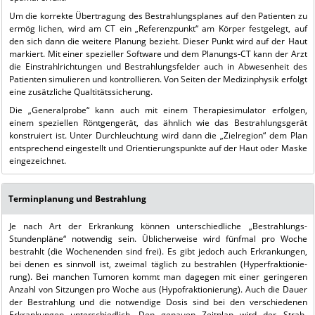
Um die korrekte Übertragung des Bestrah­lungsplanes auf den Patienten zu
ermög­ lichen, wird am CT ein „Referenzpunkt“ am Körper festgelegt, auf
den sich dann die weitere Planung bezieht. Dieser Punkt wird auf der Haut
markiert. Mit einer spe­zieller Software und dem Planungs-CT kann der Arzt
die Einstrahlrichtungen und Bestrahlungsfelder auch in Abwesenheit des
Patienten simulieren und kontrollie­ren. Von Seiten der Medizinphysik erfolgt
eine zusätzliche Qualtitätssicherung.
Die „Generalprobe“ kann auch mit einem Therapiesimulator erfolgen,
einem spezi­ellen Röntgengerät, das ähnlich wie das Bestrahlungsgerät
konstruiert ist. Unter Durchleuchtung wird dann die „Zielre­gion“ dem Plan
entsprechend eingestellt und Orientierungspunkte auf der Haut oder Maske
eingezeichnet.
Terminplanung und Bestrahlung
Je nach Art der Erkrankung können unter­schiedliche „Bestrahlungs-
Stundenpläne“ notwendig sein. Üblicherweise wird fünf­mal pro Woche
bestrahlt (die Wochenen­den sind frei). Es gibt jedoch auch Erkran­kungen,
bei denen es sinnvoll ist, zweimal täglich zu bestrahlen (Hyperfraktionie­
rung). Bei manchen Tumoren kommt man dagegen mit einer geringeren
Anzahl von Sitzungen pro Woche aus (Hypofraktio­nierung). Auch die Dauer
der Bestrahlung und die notwendige Dosis sind bei den verschiedenen
Erkrankungen unterschied­lich. Den genauen Zeitplan wird der Strah­