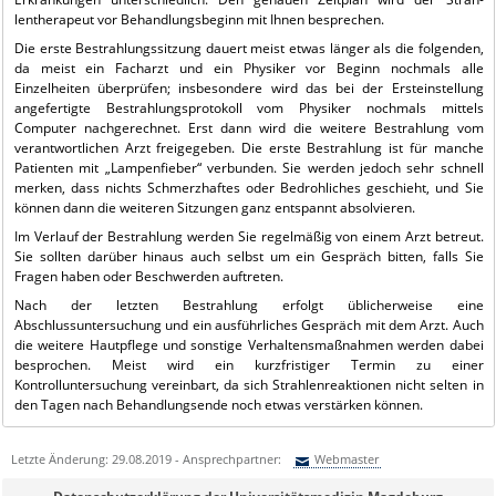
lentherapeut vor Behandlungsbeginn mit Ihnen besprechen.
Die erste Bestrahlungssitzung dauert meist etwas länger als die folgenden,
da meist ein Facharzt und ein Physiker vor Beginn nochmals alle
Einzelheiten überprüfen; insbesondere wird das bei der Ersteinstel­lung
angefertigte Bestrahlungsprotokoll vom Physiker nochmals mittels
Computer nachgerechnet. Erst dann wird die weitere Bestrahlung vom
verantwortlichen Arzt freigegeben. Die erste Bestrahlung ist für manche
Patienten mit „Lampenfieber“ ver­bunden. Sie werden jedoch sehr schnell
merken, dass nichts Schmerzhaftes oder Bedrohliches geschieht, und Sie
können dann die weiteren Sitzungen ganz ent­spannt absolvieren.
Im Verlauf der Bestrahlung werden Sie regelmäßig von einem Arzt betreut.
Sie sollten darüber hinaus auch selbst um ein Gespräch bitten, falls Sie
Fragen haben oder Beschwerden auftreten.
Nach der letzten Bestrahlung erfolgt übli­cherweise eine
Abschlussuntersuchung und ein ausführliches Gespräch mit dem Arzt. Auch
die weitere Hautpflege und sonstige Verhaltensmaßnahmen werden dabei
besprochen. Meist wird ein kurzfristi­ger Termin zu einer
Kontrolluntersuchung vereinbart, da sich Strahlenreaktionen nicht selten in
den Tagen nach Behand­lungsende noch etwas verstärken können.
Letzte Änderung: 29.08.2019 - Ansprechpartner:
Webmaster
Sie können eine Nachricht versenden an:
Webmaster