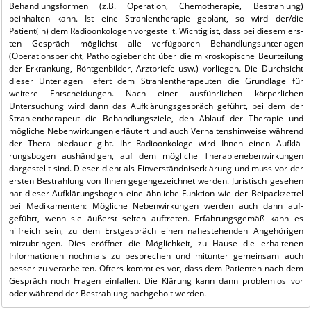
Behandlungs­formen (z.B. Operation, Chemotherapie, Bestrahlung)
beinhalten kann. Ist eine Strahlentherapie geplant, so wird der/die
Patient(in) dem Radioonkologen vor­gestellt. Wichtig ist, dass bei diesem ers­
ten Gespräch möglichst alle verfügbaren Behandlungsunterlagen
(Operationsbe­richt, Pathologiebericht über die mikro­skopische Beurteilung
der Erkrankung, Röntgenbilder, Arztbriefe usw.) vorliegen. Die Durchsicht
dieser Unterlagen liefert dem Strahlentherapeuten die Grundlage für
weitere Entscheidungen. Nach einer ausführlichen körperlichen
Untersuchung wird dann das Aufklärungsgespräch geführt, bei dem der
Strahlentherapeut die Behandlungsziele, den Ablauf der Therapie und
mögliche Nebenwirkungen erläutert und auch Verhaltenshinweise während
der Thera piedauer gibt. Ihr Radioonkologe wird Ihnen einen Aufklä­
rungsbogen aushändigen, auf dem mög­liche Therapienebenwirkungen
dargestellt sind. Dieser dient als Einverständniserklä­rung und muss vor der
ersten Bestrahlung von Ihnen gegengezeichnet werden. Juris­tisch gesehen
hat dieser Aufklärungsbo­gen eine ähnliche Funktion wie der Bei­packzettel
bei Medikamenten: Mögliche Nebenwirkungen werden auch dann auf­
geführt, wenn sie äußerst selten auftreten. Erfahrungsgemäß kann es
hilfreich sein, zu dem Erstgespräch einen nahestehenden Angehörigen
mitzubringen. Dies eröffnet die Möglichkeit, zu Hause die erhaltenen
Informationen nochmals zu besprechen und mitunter gemeinsam auch
besser zu verarbeiten. Öfters kommt es vor, dass dem Patienten nach dem
Gespräch noch Fragen einfallen. Die Klärung kann dann problemlos vor
oder während der Bestrah­lung nachgeholt werden.