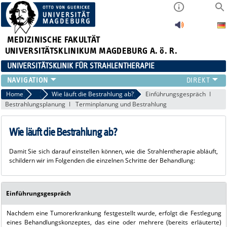
MEDIZINISCHE FAKULTÄT
UNIVERSITÄTSKLINIKUM MAGDEBURG A. ö. R.
UNIVERSITÄTSKLINIK FÜR STRAHLENTHERAPIE
KLINIK
Home
Praktische Informationen
Wie läuft die Bestrahlung ab?
Einführungsgespräch
Bestrahlungsplanung
Terminplanung und Bestrahlung
FÜR PATIENTEN
FÜR ÄRZTE
Wie läuft die Bestrahlung ab?
MEDIZIN. PHYSIK
FORSCHUNG
Damit Sie sich darauf einstellen können, wie die Strahlentherapie abläuft,
LEHRE
schildern wir im Folgenden die einzelnen Schritte der Behandlung:
AKTUELLES
VIDEOS
Einführungsgespräch
Nachdem eine Tumorerkrankung festge­stellt wurde, erfolgt die Festlegung
eines Behandlungskonzeptes, das eine oder mehrere (bereits erläuterte)