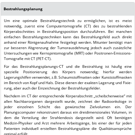
Bestrahlungsplanung
Um eine optimale Bestrahlungstechnik zu ermöglichen, ist es meist
notwendig, zuerst eine Computertomografie (CT) des zu bestrahlenden
Körperabschnittes in Bestrahlungsposition durchzuführen. Bei manchen
einfachen Bestrahlungstechni­ken kann das Bestrahlungsfeld auch direkt
anhand einer Röntgenaufnahme festge­legt werden. Mitunter benötigt man
zur besseren Abgrenzung der Tumorausdeh­nung jedoch auch zusätzliche
Untersu­chungen wie Kernspintomografie (MRT) oder Positronen-Emissions-
Tomografie mit CT (PET-CT).
Für das Bestrahlungsplanungs-CT und die Bestrahlung ist häufig eine
spezielle Posi­tionierung des Körpers notwendig; hierfür werden
Lagerungshilfen verwendet, z.B. Schaumstoffmatten oder Kunststoffmas­ken
im Bereich von Kopf und Hals. Diese dienen der exakten Lagerung und Fixie­
rung, aber auch der Einzeichnung der Bestrahlungsfelder.
Nachdem im CT der entsprechende Kör­perabschnitt „scheibchenweise“ mit
allen Nachbarorganen dargestellt wurde, zeich­net der Radioonkologe in
jeder einzelnen Schicht das gewünschte Zielvolumen ein. Der
Planungscomputer rekonstruiert daraus ein dreidimensionales Volumen, in
dem die Verteilung der Strahlendosis dar­gestellt wird. Oft benötigen
Medizin-Phy­siker und Arzt mehrere Arbeitsgänge, bis einer der für jeden
Patienten individuell erstellten Bestrahlungspläne die Qualitäts­ansprüche
optimal erfüllt.