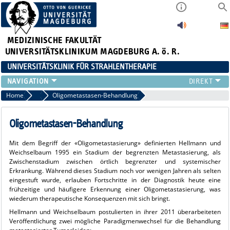
MEDIZINISCHE FAKULTÄT
UNIVERSITÄTSKLINIKUM MAGDEBURG A. ö. R.
UNIVERSITÄTSKLINIK FÜR STRAHLENTHERAPIE
KLINIK
Home
Welche Ziele hat die Strahlentherapie?
Oligometastasen-Behandlung
FÜR PATIENTEN
FÜR ÄRZTE
Oligometastasen-Behandlung
MEDIZIN. PHYSIK
Mit dem Begriff der «Oligometastasierung» definierten Hellmann und
FORSCHUNG
Weichselbaum 1995 ein Stadium der begrenzten Metastasierung, als
LEHRE
Zwischenstadium zwischen örtlich begrenzter und systemischer
Erkrankung. Während dieses Stadium noch vor wenigen Jahren als selten
AKTUELLES
eingestuft wurde, erlauben Fortschritte in der Diagnostik heute eine
VIDEOS
frühzeitige und häufigere Erkennung einer Oligometastasierung, was
wiederum therapeutische Konsequenzen mit sich bringt.
Hellmann und Weichselbaum postulierten in ihrer 2011 überarbeiteten
Veröffentlichung zwei mögliche Paradigmenwechsel für die Behandlung