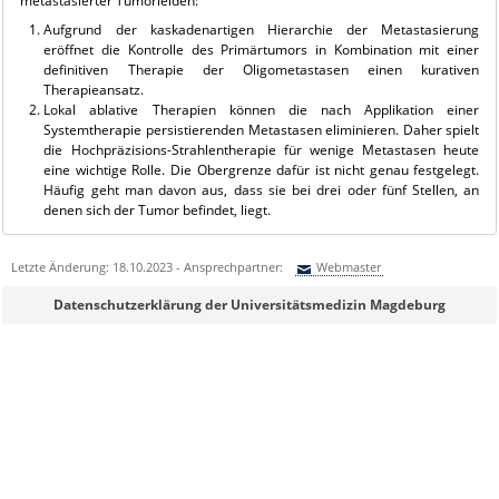
metastasierter Tumorleiden:
Aufgrund der kaskadenartigen Hierarchie der Metastasierung
eröffnet die Kontrolle des Primärtumors in Kombination mit einer
definitiven Therapie der Oligometastasen einen kurativen
Therapieansatz.
Lokal ablative Therapien können die nach Applikation einer
Systemtherapie persistierenden Metastasen eliminieren. Daher spielt
die Hochpräzisions-Strahlentherapie für wenige Metastasen heute
eine wichtige Rolle. Die Obergrenze dafür ist nicht genau festgelegt.
Häufig geht man davon aus, dass sie bei drei oder fünf Stellen, an
denen sich der Tumor befindet, liegt.
Letzte Änderung: 18.10.2023 - Ansprechpartner:
Webmaster
Sie können eine Nachricht versenden an:
Webmaster
Datenschutzerklärung der Universitätsmedizin Magdeburg
Ihre E-Mailadresse:
Ihr Anliegen: