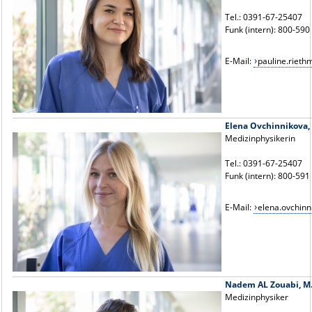
Tel.: 0391-67-25407
Funk (intern): 800-590
E-Mail:
pauline.riet
Elena Ovchinnikova, 
Medizinphysikerin
Tel.: 0391-67-25407
Funk (intern): 800-591
E-Mail:
elena.ovchin
Nadem AL Zouabi, M.
Medizinphysiker