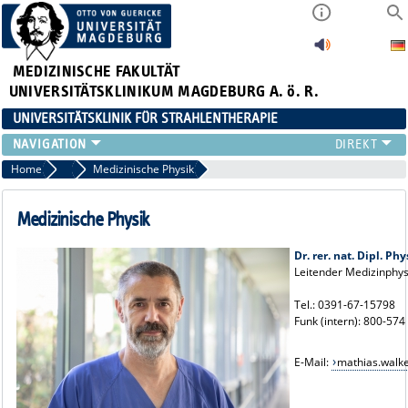
MEDIZINISCHE FAKULTÄT
UNIVERSITÄTSKLINIKUM MAGDEBURG A. ö. R.
UNIVERSITÄTSKLINIK FÜR STRAHLENTHERAPIE
KLINIK
Home
Das Team
Medizinische Physik
FÜR PATIENTEN
FÜR ÄRZTE
Medizinische Physik
MEDIZIN. PHYSIK
Dr. rer. nat. Dipl. P
FORSCHUNG
Leitender Medizinphys
LEHRE
AKTUELLES
Tel.: 0391-67-15798
Funk (intern): 800-574
VIDEOS
E-Mail:
mathias.wal