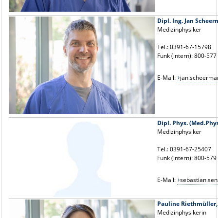
Dipl. Ing. Jan Scheer
Medizinphysiker
Tel.: 0391-67-15798
Funk (intern): 800-577
E-Mail:
jan.scheerm
Dipl. Phys. (Med.Phy
Medizinphysiker
Tel.: 0391-67-25407
Funk (intern): 800-579
E-Mail:
sebastian.se
Pauline Riethmüller,
Medizinphysikerin