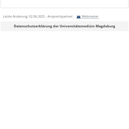
Letzte Änderung: 02.06.2025 - Ansprechpartner:
Webmaster
Sie können eine Nachricht versenden an:
Webmaster
Datenschutzerklärung der Universitätsmedizin Magdeburg
Ihre E-Mailadresse:
Ihr Anliegen: