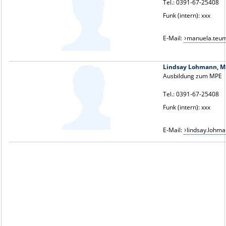
Tel.: 0391-67-25408
Funk (intern): xxx
E-Mail:
manuela.teu
Lindsay Lohmann, M.
Ausbildung zum MPE
Tel.: 0391-67-25408
Funk (intern): xxx
E-Mail:
lindsay.lohm