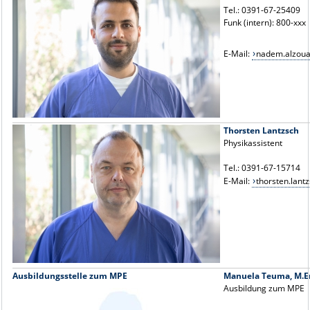
Tel.: 0391-67-25409
Funk (intern): 800-xxx
E-Mail:
nadem.alzou
Thorsten Lantzsch
Physikassistent
Tel.: 0391-67-15714
E-Mail:
thorsten.lan
Ausbildungsstelle zum MPE
Manuela Teuma, M.E
Ausbildung zum MPE