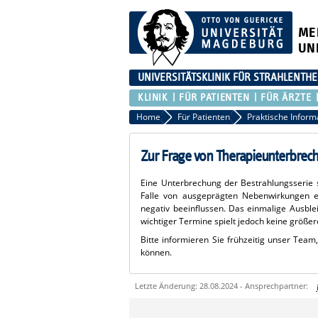
ME
UN
UNIVERSITÄTSKLINIK FÜR STRAHLENTHE
KLINIK
FÜR PATIENTEN
FÜR ÄRZTE
Home
Für Patienten
Zur Frage von Therapieunterbre
Eine Unterbrechung der Bestrahlungsserie 
Falle von ausgeprägten Nebenwirkungen e
negativ beeinflussen. Das einmalige Ausbl
wichtiger Termine spielt jedoch keine größere
Bitte informieren Sie frühzeitig unser Tea
können.
Letzte Änderung: 28.08.2024 - Ansprechpartner:
Sie können eine Nachricht versenden an: