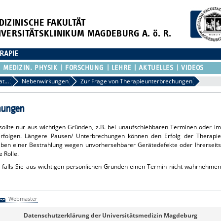
DIZINISCHE FAKULTÄT
IVERSITÄTSKLINIKUM MAGDEBURG A. ö. R.
RAPIE
MEDIZIN. PHYSIK
FORSCHUNG
LEHRE
AKTUELLES
VIDEOS
Praktische Informationen
Nebenwirkungen
Zur Frage von Therapieunterbrechungen
chungen
sollte nur aus wichtigen Gründen, z.B. bei unaufschiebbaren Terminen oder im
rfolgen. Längere Pausen/ Unterbrechungen können den Erfolg der Therapie
eiben einer Bestrahlung wegen unvorhersehbarer Gerätedefekte oder Ihrerseits
 Rolle.
m, falls Sie aus wichtigen persönlichen Gründen einen Termin nicht wahrnehmen
Webmaster
Webmaster
Datenschutzerklärung der Universitätsmedizin Magdeburg