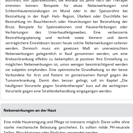
auftreten, von Spätreaktionen, die Monate bis Jahre nach der Therapie
eintreten können. Beispiele für akute Nebenwirkungen sind
Schleimhautentzündungen im Mund oder in der Speiseröhre bei
Bestrahlung in der Kopf- Hals- Region, Übelkeit oder Durchfälle bei
Bestrahlung im Bauchbereich oder Hautrötungen bei Bestrahlung der
Brust. Beispiele für Spätreaktionen sind Hautverfärbungen oder
Verhärtungen des Unterhautfettgewebes. Eine verbesserte
Bestrahlungsplanung und -technik sowie kleinere und damit
verträglichere Einzeldosen lassen heute solche Nebenwirkungen seltener
werden. Dennoch muss ein gewisses Maß an unerwünschten
Nebenwirkungen gelegentlich in Kauf genommen werden, um eine
Krebserkrankung effektiv zu bekämpfen. Je positiver Ihre Einstellung zu
möglichen Nebenwirkungen ist, umso weniger beeinträchtigend werden
sie subjektiv empfunden. Eine optimistische Grundhaltung ist der beste
Verbündete für Arzt und Patient im gemeinsamen Kampf gegen die
Tumorerkrankung. Damit dies besser gelingt, soll im Kapitel „Die
häufigsten Vorurteile gegen Strahlentherapie“ kurz auf die wichtigsten
Vorurteile gegen eine Strahlenbehandlung eingegangen werden.
Nebenwirkungen an der Haut
Eine milde Hautreinigung und Pflege ist meistens möglich. Diese sollte ohne
starke mechanische Belastung geschehen. Es sollten milde PH-neutrale
Seifen, Waschlotionen oder Ähnliches verwendet werden.