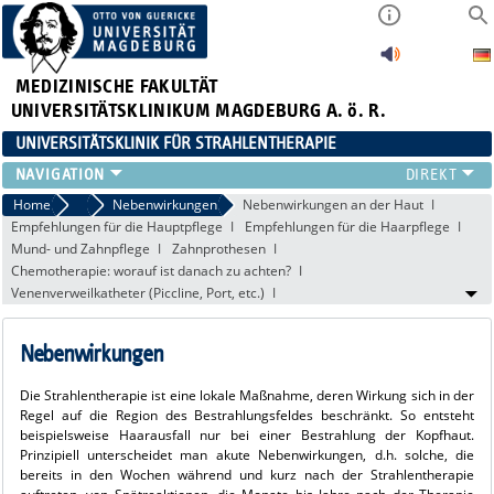
MEDIZINISCHE FAKULTÄT
UNIVERSITÄTSKLINIKUM MAGDEBURG A. ö. R.
UNIVERSITÄTSKLINIK FÜR STRAHLENTHERAPIE
KLINIK
Home
Praktische Informationen
Nebenwirkungen
Nebenwirkungen an der Haut
Empfehlungen für die Hauptpflege
Empfehlungen für die Haarpflege
FÜR PATIENTEN
Mund- und Zahnpflege
Zahnprothesen
FÜR ÄRZTE
Chemotherapie: worauf ist danach zu achten?
MEDIZIN. PHYSIK
Venenverweilkatheter (Piccline, Port, etc.)
FORSCHUNG
LEHRE
Nebenwirkungen
AKTUELLES
Die Strahlentherapie ist eine lokale Maßnahme, deren Wirkung sich in der
VIDEOS
Regel auf die Region des Bestrahlungsfeldes beschränkt. So entsteht
beispielsweise Haarausfall nur bei einer Bestrahlung der Kopfhaut.
Prinzipiell unterscheidet man akute Nebenwirkungen, d.h. solche, die
bereits in den Wochen während und kurz nach der Strahlentherapie