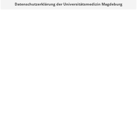
Sie können eine Nachricht versenden an:
Webmaster
Datenschutzerklärung der Universitätsmedizin Magdeburg
Ihre E-Mailadresse:
Ihr Anliegen:
Sicherheitsabfrage:
Lösung: