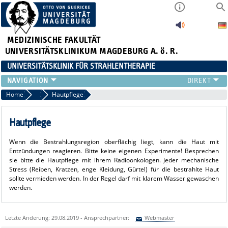
MEDIZINISCHE FAKULTÄT
UNIVERSITÄTSKLINIKUM MAGDEBURG A. ö. R.
UNIVERSITÄTSKLINIK FÜR STRAHLENTHERAPIE
KLINIK
Home
Was darf ich tun, was soll ich lassen?
Hautpflege
FÜR PATIENTEN
FÜR ÄRZTE
Hautpflege
MEDIZIN. PHYSIK
Wenn die Bestrahlungsregion oberfläch­ig liegt, kann die Haut mit
FORSCHUNG
Entzündungen reagieren. Bitte keine eigenen Experi­mente! Besprechen
LEHRE
sie bitte die Hautpflege mit ihrem Radioonkologen. Jeder mecha­nische
Stress (Reiben, Kratzen, enge Klei­dung, Gürtel) für die bestrahlte Haut
AKTUELLES
sollte vermieden werden. In der Regel darf mit klarem Wasser gewaschen
VIDEOS
werden.
Letzte Änderung: 29.08.2019 - Ansprechpartner:
Webmaster