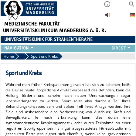
MEDIZINISCHE FAKULTÄT
UNIVERSITÄTSKLINIKUM MAGDEBURG A. ö. R.
UNIVERSITÄTSKLINIK FÜR STRAHLENTHERAPIE
KLINIK
Home
Was darf ich tun, was soll ich lassen?
Sport und Krebs
FÜR PATIENTEN
FÜR ÄRZTE
Sport und Krebs
MEDIZIN. PHYSIK
Während man früher Krebspatienten gera­ten hat sich zu schonen, heißt
FORSCHUNG
die Devise heute: Körperliche Aktivität verbessert das Befinden, kann die
LEHRE
Heilung fördern und scheint nach neuen Untersuchungen sogar
lebensverlän­gernd zu wirken. Sport sollte also durchaus Teil Ihres
AKTUELLES
Behandlungs­konzeptes sein und später Teil Ihres Alltags werden. Ihre
VIDEOS
Ziele sind insbesondere eine Verbesserung von Ausdauer, Kraft und
Beweglichkeit. Je nach Erkrankung kann dies durch eine
symptomorientierte Krankengymnastik oder durch Teilnahme an einer
regulären Sportgruppe sein. Ein gut ausgestattetes Fitness-Studio mit
geschulten Betreuern eignet sich ebenfalls, wenn keine gravie­renden