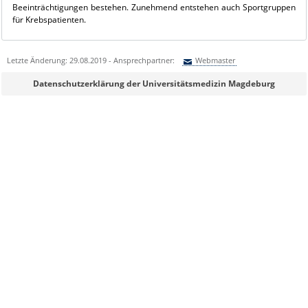
Beeinträchtigungen bestehen. Zunehmend entstehen auch Sportgrup­pen
für Krebspatienten.
Letzte Änderung: 29.08.2019 - Ansprechpartner:
Webmaster
Sie können eine Nachricht versenden an:
Webmaster
Datenschutzerklärung der Universitätsmedizin Magdeburg
Ihre E-Mailadresse:
Ihr Anliegen:
Sicherheitsabfrage: